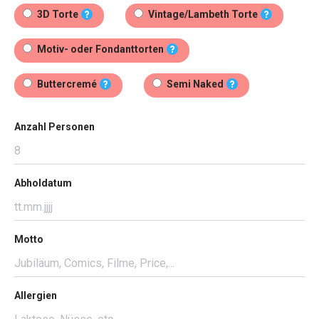
3D Torte
Vintage/Lambeth Torte
Motiv- oder Fondanttorten
Buttercremé
Semi Naked
Anzahl Personen
Abholdatum
Motto
Allergien