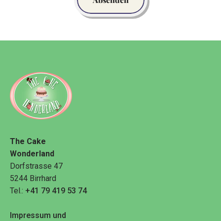
The Cake
Wonderland
Dorfstrasse 47
5244 Birrhard
Tel.:
+41 79 419 53 74
Impressum und